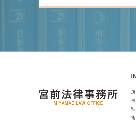
I
所
最
駐
電