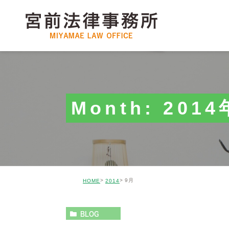
Month: 201
9月
HOME
2014
BLOG