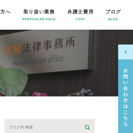
の方へ
取り扱い業務
弁護士費用
ブログ
T
PARTICULAR FIELD
COST
BLOG
離婚問題
相続問題
交通事故問題
借金問題
高齢者問題
企業法務