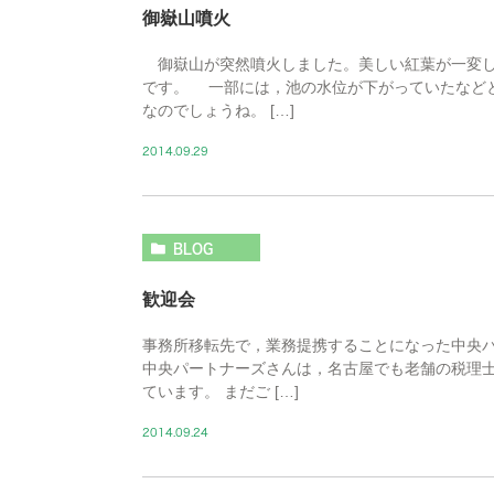
御嶽山噴火
御嶽山が突然噴火しました。美しい紅葉が一変し
です。 一部には，池の水位が下がっていたなど
なのでしょうね。 […]
2014.09.29
BLOG
歓迎会
事務所移転先で，業務提携することになった中央
中央パートナーズさんは，名古屋でも老舗の税理
ています。 まだご […]
2014.09.24